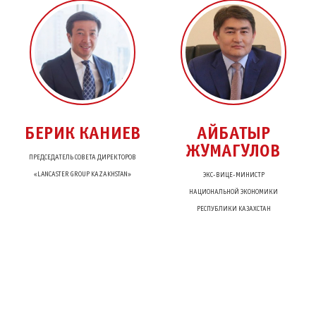
АЙБАТЫР
БАХЫТ СУЛТАНОВ
ЖУМАГУЛОВ
ЭКС-ЗАМЕСТИТЕЛЬ ПРЕМЬЕР-
МИНИСТРА, ЭКС-МИНИСТР ТОРГОВЛИ
ЭКС-ВИЦЕ-МИНИСТР
И ИНТЕГРАЦИИ, ЭКС-МИНИCТР
НАЦИОНАЛЬНОЙ ЭКОНОМИКИ
ФИНАНСОВ РЕСПУБЛИКИ
РЕСПУБЛИКИ KАЗАХСТАН
КАЗАХСТАН, ЭКС-МИНИСТР
ЭКОНОМИКИ И БЮДЖЕТНОГО
ПЛАНИРОВАНИЯ РК, ЭКС-АКИМ Г.
АСТАНЫ