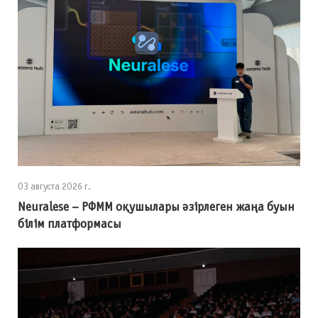
03 августа 2026 г.
Neuralese – РФММ оқушылары әзірлеген жаңа буын
білім платформасы